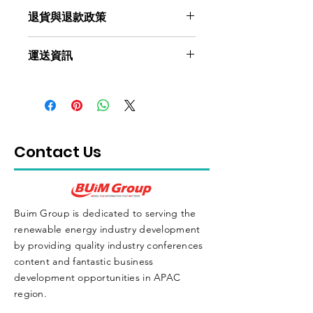
這是產品詳情，適合加入有關產品的更
退貨與退款政策
多資訊，例如尺寸、材料、保固和清洗
說明。另外，您也可在此處形容產品的
這是退貨與退款政策，適合向客戶解釋
獨特之處，以及可給客戶帶來的好處。
運送資訊
如何處理不滿意的產品。撰寫政策時，
買家總是希望能在購買之前清楚了解產
請盡量開門見山，以便建立互信，讓顧
品。所以請盡量提供資訊，讓顧客有信
這是個運送政策，適合加入與運送方
客有信心購買您的產品。
心和决心購買產品。
法、包裝和費用相關的資訊。撰寫政策
時，請盡量開門見山，以便建立互信，
讓顧客有信心購買您的產品。
Contact Us
Buim Group is dedicated to serving the
renewable energy industry development
by providing quality industry conferences
content and fantastic business
development opportunities in APAC
region.