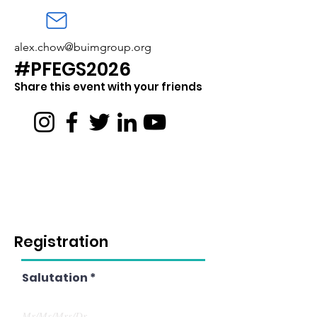
alex.chow@buimgroup.org
#PFEGS2026
Share this event with yo
ur friends
Registration
Salutation