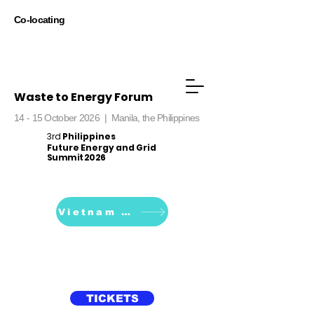
Co-locating
Waste to Energy Forum
14 - 15 October 2026 |
Manila, the Philippines
3rd
Philippines
Future Energy and Grid
Summit 2026
Vietnam 2026
TICKETS